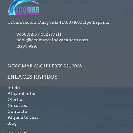
Urbanización Maryvilla 1 B,03710, Calpe, España.
965831215
/
682777711
book@ecomarcalpevacances.com
EGVT92A
© ECOMAR ALQUILERES S.L. 2026
ENLACES RÁPIDOS
Inicio
Alojamientos
Ofertas
Nosotros
Contacto
Alquila tu casa
Blog